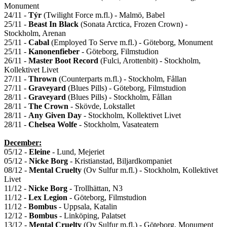
Monument
24/11 -
Týr
(Twilight Force m.fl.) - Malmö, Babel
25/11 -
Beast In Black
(Sonata Arctica, Frozen Crown) -
Stockholm, Arenan
25/11 -
Cabal
(Employed To Serve m.fl.) - Göteborg, Monument
25/11 -
Kanonenfieber
- Göteborg, Filmstudion
26/11 -
Master Boot Record
(Fulci, Arottenbit) - Stockholm,
Kollektivet Livet
27/11 -
Thrown
(Counterparts m.fl.) - Stockholm, Fållan
27/11 -
Graveyard
(Blues Pills) - Göteborg, Filmstudion
28/11 -
Graveyard
(Blues Pills) - Stockholm, Fållan
28/11 -
The Crown
- Skövde, Lokstallet
28/11 -
Any Given Day
- Stockholm, Kollektivet Livet
28/11 -
Chelsea Wolfe
- Stockholm, Vasateatern
December:
05/12 -
Eleine
- Lund, Mejeriet
05/12 -
Nicke Borg
- Kristianstad, Biljardkompaniet
08/12 -
Mental Cruelty
(Ov Sulfur m.fl.) - Stockholm, Kollektivet
Livet
11/12 -
Nicke Borg
- Trollhättan, N3
11/12 -
Lex Legion
- Göteborg, Filmstudion
11/12 -
Bombus
- Uppsala, Katalin
12/12 -
Bombus
- Linköping, Palatset
13/12 -
Mental Cruelty
(Ov Sulfur m.fl.) - Göteborg, Monument