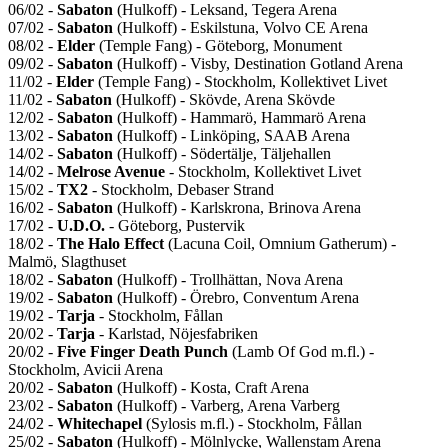
06/02 -
Sabaton
(Hulkoff) - Leksand, Tegera Arena
07/02 -
Sabaton
(Hulkoff) - Eskilstuna, Volvo CE Arena
08/02 -
Elder
(Temple Fang) - Göteborg, Monument
09/02 -
Sabaton
(Hulkoff) - Visby, Destination Gotland Arena
11/02 -
Elder
(Temple Fang) - Stockholm, Kollektivet Livet
11/02 -
Sabaton
(Hulkoff) - Skövde, Arena Skövde
12/02 -
Sabaton
(Hulkoff) - Hammarö, Hammarö Arena
13/02 -
Sabaton
(Hulkoff) - Linköping, SAAB Arena
14/02 -
Sabaton
(Hulkoff) - Södertälje, Täljehallen
14/02 -
Melrose Avenue
- Stockholm, Kollektivet Livet
15/02 -
TX2
- Stockholm, Debaser Strand
16/02 -
Sabaton
(Hulkoff) - Karlskrona, Brinova Arena
17/02 -
U.D.O.
- Göteborg, Pustervik
18/02 -
The Halo Effect
(Lacuna Coil, Omnium Gatherum) -
Malmö, Slagthuset
18/02 -
Sabaton
(Hulkoff) - Trollhättan, Nova Arena
19/02 -
Sabaton
(Hulkoff) - Örebro, Conventum Arena
19/02 -
Tarja
- Stockholm, Fållan
20/02 -
Tarja
- Karlstad, Nöjesfabriken
20/02 -
Five Finger Death Punch
(Lamb Of God m.fl.) -
Stockholm, Avicii Arena
20/02 -
Sabaton
(Hulkoff) - Kosta, Craft Arena
23/02 -
Sabaton
(Hulkoff) - Varberg, Arena Varberg
24/02 -
Whitechapel
(Sylosis m.fl.) - Stockholm, Fållan
25/02 -
Sabaton
(Hulkoff) - Mölnlycke, Wallenstam Arena