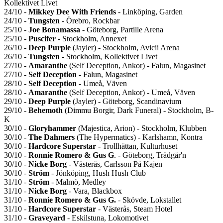
Kollektivet Livet
24/10 -
Mikkey Dee With Friends
- Linköping, Garden
24/10 -
Tungsten
- Örebro, Rockbar
25/10 -
Joe Bonamassa
- Göteborg, Partille Arena
25/10 -
Puscifer
- Stockholm, Annexet
26/10 -
Deep Purple
(Jayler) - Stockholm, Avicii Arena
26/10 -
Tungsten
- Stockholm, Kollektivet Livet
27/10 -
Amaranthe
(Self Deception, Ankor) - Falun, Magasinet
27/10 -
Self Deception
- Falun, Magasinet
28/10 -
Self Deception
- Umeå, Väven
28/10 -
Amaranthe
(Self Deception, Ankor) - Umeå, Väven
29/10 -
Deep Purple
(Jayler) - Göteborg, Scandinavium
29/10 -
Behemoth
(Dimmu Borgir, Dark Funeral) - Stockholm, B-
K
30/10 -
Gloryhammer
(Majestica, Arion) - Stockholm, Klubben
30/10 -
The Dahmers
(The Hypermatics) - Karlshamn, Kontra
30/10 -
Hardcore Superstar
- Trollhättan, Kulturhuset
30/10 -
Ronnie Romero & Gus G
. - Göteborg, Trädgår'n
30/10 -
Nicke Borg
- Västerås, Carlsson På Kajen
30/10 -
Ström
- Jönköping, Hush Hush Club
31/10 -
Ström
- Malmö, Medley
31/10 -
Nicke Borg
- Vara, Blackbox
31/10 -
Ronnie Romero & Gus G.
- Skövde, Lokstallet
31/10 -
Hardcore Superstar
- Västerås, Steam Hotel
31/10 -
Graveyard
- Eskilstuna, Lokomotivet