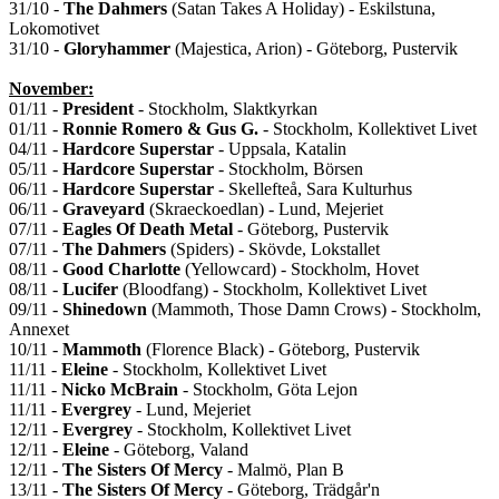
31/10 -
The Dahmers
(Satan Takes A Holiday) - Eskilstuna,
Lokomotivet
31/10 -
Gloryhammer
(Majestica, Arion) - Göteborg, Pustervik
November:
01/11 -
President
- Stockholm, Slaktkyrkan
01/11 -
Ronnie Romero & Gus G.
- Stockholm, Kollektivet Livet
04/11 -
Hardcore Superstar
- Uppsala, Katalin
05/11 -
Hardcore Superstar
- Stockholm, Börsen
06/11 -
Hardcore Superstar
- Skellefteå, Sara Kulturhus
06/11 -
Graveyard
(Skraeckoedlan) - Lund, Mejeriet
07/11 -
Eagles Of Death Metal
- Göteborg, Pustervik
07/11 -
The Dahmers
(Spiders) - Skövde, Lokstallet
08/11 -
Good Charlotte
(Yellowcard) - Stockholm, Hovet
08/11 -
Lucifer
(Bloodfang) - Stockholm, Kollektivet Livet
09/11 -
Shinedown
(Mammoth, Those Damn Crows) - Stockholm,
Annexet
10/11 -
Mammoth
(Florence Black) - Göteborg, Pustervik
11/11 -
Eleine
- Stockholm, Kollektivet Livet
11/11 -
Nicko McBrain
- Stockholm, Göta Lejon
11/11 -
Evergrey
- Lund, Mejeriet
12/11 -
Evergrey
- Stockholm, Kollektivet Livet
12/11 -
Eleine
- Göteborg, Valand
12/11 -
The Sisters Of Mercy
- Malmö, Plan B
13/11 -
The Sisters Of Mercy
- Göteborg, Trädgår'n