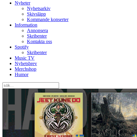
Nyheter
Nyhetsarkiv
Skivsläpp
Kommande konserter
Information
Annonsera
Skribenter
Kontakta oss
Spotify
Skribenter
Music TV
Nyhetsbrev
Merchshop
Humor