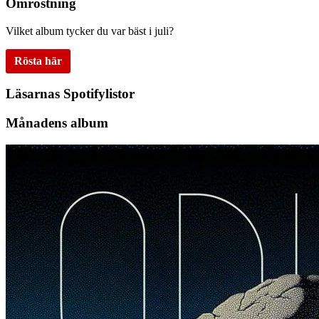
Omröstning
Vilket album tycker du var bäst i juli?
Rösta här
Läsarnas Spotifylistor
Månadens album