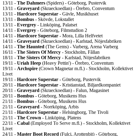
13/11 -
The Dahmers
(Spiders) - Göteborg, Pustervik
13/11 -
Graveyard
(Skraeckoedlan) - Örebro, Conventum
13/11 -
Hardcore Superstar
- Gävle, Musikhuset
13/11 -
Bombus
- Skövde, Lokstallet
13/11 -
Evergrey
- Linköping, Palatset
14/11 -
Evergrey
- Göteborg, Filmstudion 2
14/11 -
Hardcore Superstar
- Mora, Lilla Helfvetet
14/11 -
Graveyard
(Skraeckoedlan) - Karlstad, Nöjesfabriken
14/11 -
The Haunted
(The Gems) - Varberg, Arena Varberg
16/11 -
The Sisters Of Mercy
- Stockholm, Fållan
18/11 -
The Sisters Of Mercy
- Karlstad, Nöjesfabriken
19/11 -
Uriah Heep
(Heavy Pettin') - Örebro, Conventum
19/11 -
Archspire
(Crown Magnetar m.fl.) - Stockholm, Kollektivet
Livet
19/11 -
Hardcore Superstar
- Göteborg, Pustervik
20/11 -
Hardcore Superstar
- Kristianstad, Biljardkompaniet
20/11 -
Graveyard
(Skraeckoedlan) - Falun, Magasinet
20/11 -
Bombus
- Göteborg, Musikens Hus
21/11 -
Bombus
- Göteborg, Musikens Hus
21/11 -
Graveyard
- Norrköping, Arbis
21/11 -
Hardcore Superstar
- Helsingborg, The Tivoli
21/11 -
The Crown
- Linköping, Platens
22/11 -
Cabal
(Employed To Serve m.fl.) - Stockholm, Kollektivet
Livet
24/11 -
Master Boot Record
(Fulci, Arottenbit) - Göteborg,