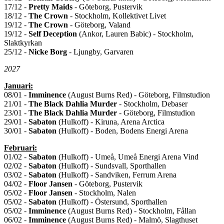
17/12 -
Pretty Maids
- Göteborg, Pustervik
18/12 -
The Crown
- Stockholm, Kollektivet Livet
19/12 -
The Crown
- Göteborg, Valand
19/12 -
Self Deception
(Ankor, Lauren Babic) - Stockholm,
Slaktkyrkan
25/12 -
Nicke Borg
- Ljungby, Garvaren
2027
Januari:
08/01 -
Imminence
(August Burns Red) - Göteborg, Filmstudion
21/01 -
The Black Dahlia Murder
- Stockholm, Debaser
23/01 -
The Black Dahlia Murder
- Göteborg, Filmstudion
29/01 -
Sabaton
(Hulkoff) - Kiruna, Arena Arctica
30/01 -
Sabaton
(Hulkoff) - Boden, Bodens Energi Arena
Februari:
01/02 -
Sabaton
(Hulkoff) - Umeå, Umeå Energi Arena Vind
02/02 -
Sabaton
(Hulkoff) - Sundsvall, Sporthallen
03/02 -
Sabaton
(Hulkoff) - Sandviken, Ferrum Arena
04/02 -
Floor Jansen
- Göteborg, Pustervik
05/02 -
Floor Jansen
- Stockholm, Nalen
05/02 -
Sabaton
(Hulkoff) - Östersund, Sporthallen
05/02 -
Imminence
(August Burns Red) - Stockholm, Fållan
06/02 -
Imminence
(August Burns Red) - Malmö, Slagthuset