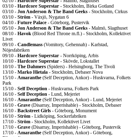
02/10 -
Hardcore Superstar
- Malmö, Slagthuset
03/10 -
Hardcore Superstar
- Stockholm, Birka Gotland
03/10 -
Jon Anderson & The Band Geeks
- Stockholm, Cirkus
03/10 -
Ström
- Växjö, Nygatan 6
04/10 -
Future Palace
- Göteborg, Pustervik
05/10 -
Jon Anderson & The Band Geeks
- Malmö, Slagthuset
08/10 -
Havok
(Blood Red Throne m.fl.) - Stockholm, Kollektivet
Livet
09/10 -
Candlemass
(Vomitory, Gehennah) - Karlstad,
Nöjesfabriken
09/10 -
Hardcore Superstar
- Norrköping, Arbis
10/10 -
Hardcore Superstar
- Skövde, Lokstallet
10/10 -
The Dahmers
(Spiders) - Helsingborg, The Tivoli
13/10 -
Marko Hietala
- Stockholm, Debaser Nova
15/10 -
Amaranthe
(Self Deception, Ankor) - Huskvarna, Folkets
Park
15/10 -
Self Deception
- Huskvarna, Folkets Park
16/10 -
Self Deception
- Lund, Mejeriet
16/10 -
Amaranthe
(Self Deception, Ankor) - Lund, Mejeriet
16/10 -
Grave
(Disarray, Imperishable) - Stockholm, Debaser
16/10 -
Backstreet Girls
- Göteborg, Monument
16/10 -
Ström
- Lidköping, Sockerfabriken
17/10 -
Ström
- Stockholm, Kollektivet Livet
17/10 -
Grave
(Disarray, Imperishable) - Göteborg, Pustervik
17/10 -
Amaranthe
(Self Deception, Ankor) - Göteborg,