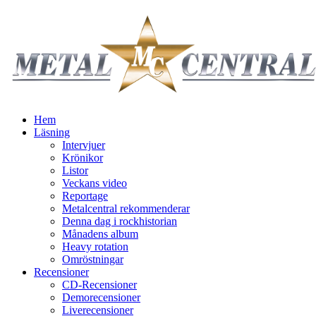
Hem
Läsning
Intervjuer
Krönikor
Listor
Veckans video
Reportage
Metalcentral rekommenderar
Denna dag i rockhistorian
Månadens album
Heavy rotation
Omröstningar
Recensioner
CD-Recensioner
Demorecensioner
Liverecensioner