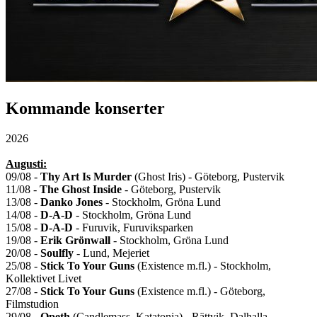
Kommande konserter
2026
Augusti:
09/08 -
Thy Art Is Murder
(Ghost Iris) - Göteborg, Pustervik
11/08 -
The Ghost Inside
- Göteborg, Pustervik
13/08 -
Danko Jones
- Stockholm, Gröna Lund
14/08 -
D-A-D
- Stockholm, Gröna Lund
15/08 -
D-A-D
- Furuvik, Furuviksparken
19/08 -
Erik Grönwall
- Stockholm, Gröna Lund
20/08 -
Soulfly
- Lund, Mejeriet
25/08 -
Stick To Your Guns
(Existence m.fl.) - Stockholm,
Kollektivet Livet
27/08 -
Stick To Your Guns
(Existence m.fl.) - Göteborg,
Filmstudion
29/08 -
Opeth
(Candlemass, Katatonia) - Rättvik, Dalhalla