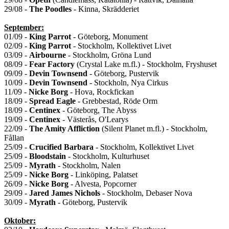
29/08 -
The Poodles
- Kinna, Skrädderiet
September:
01/09 -
King Parrot
- Göteborg, Monument
02/09 -
King Parrot
- Stockholm, Kollektivet Livet
03/09 -
Airbourne
- Stockholm, Gröna Lund
08/09 -
Fear Factory
(Crystal Lake m.fl.) - Stockholm, Fryshuset
09/09 -
Devin Townsend
- Göteborg, Pustervik
10/09 -
Devin Townsend
- Stockholn, Nya Cirkus
11/09 -
Nicke Borg
- Hova, Rockfickan
18/09 -
Spread Eagle
- Grebbestad, Röde Orm
18/09 -
Centinex
- Göteborg, The Abyss
19/09 -
Centinex
- Västerås, O'Learys
22/09 -
The Amity Affliction
(Silent Planet m.fl.) - Stockholm,
Fållan
25/09 -
Crucified Barbara
- Stockholm, Kollektivet Livet
25/09 -
Bloodstain
- Stockholm, Kulturhuset
25/09 -
Myrath
- Stockholm, Nalen
25/09 -
Nicke Borg
- Linköping, Palatset
26/09 -
Nicke Borg
- Alvesta, Popcorner
29/09 -
Jared James Nichols
- Stockholm, Debaser Nova
30/09 -
Myrath
- Göteborg, Pustervik
Oktober: