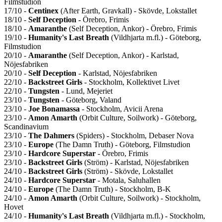
Filmstudion
17/10 -
Centinex
(After Earth, Gravkall) - Skövde, Lokstallet
18/10 -
Self Deception -
Örebro, Frimis
18/10 -
Amaranthe
(Self Deception, Ankor) - Örebro, Frimis
19/10 -
Humanity's Last Breath
(Vildhjarta m.fl.) - Göteborg,
Filmstudion
20/10 -
Amaranthe
(Self Deception, Ankor) - Karlstad,
Nöjesfabriken
20/10 -
Self Deception
- Karlstad, Nöjesfabriken
22/10 -
Backstreet Girls
- Stockholm, Kollektivet Livet
22/10 -
Tungsten
- Lund, Mejeriet
23/10 -
Tungsten
- Göteborg, Valand
23/10 -
Joe Bonamassa
- Stockholm, Avicii Arena
23/10 -
Amon Amarth
(Orbit Culture, Soilwork) - Göteborg,
Scandinavium
23/10 -
The Dahmers
(Spiders) - Stockholm, Debaser Nova
23/10 -
Europe
(The Damn Truth) - Göteborg, Filmstudion
23/10 -
Hardcore Superstar
- Örebro, Frimis
23/10 -
Backstreet Girls
(Ström) - Karlstad, Nöjesfabriken
24/10 -
Backstreet Girls
(Ström) - Skövde, Lokstallet
24/10 -
Hardcore Superstar
- Motala, Saluhallen
24/10 -
Europe
(The Damn Truth) - Stockholm, B-K
24/10 -
Amon Amarth
(Orbit Culture, Soilwork) - Stockholm,
Hovet
24/10 -
Humanity's Last Breath
(Vildhjarta m.fl.) - Stockholm,