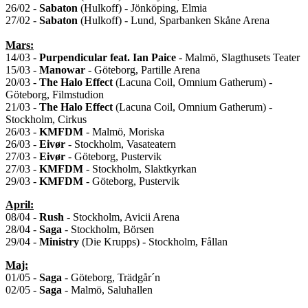
26/02 -
Sabaton
(Hulkoff) - Jönköping, Elmia
27/02 -
Sabaton
(Hulkoff) - Lund, Sparbanken Skåne Arena
Mars:
14/03 -
Purpendicular feat. Ian Paice
- Malmö, Slagthusets Teater
15/03 -
Manowar
- Göteborg, Partille Arena
20/03 -
The Halo Effect
(Lacuna Coil, Omnium Gatherum) -
Göteborg, Filmstudion
21/03 -
The Halo Effect
(Lacuna Coil, Omnium Gatherum) -
Stockholm, Cirkus
26/03 -
KMFDM
- Malmö, Moriska
26/03 -
Eivør
- Stockholm, Vasateatern
27/03 -
Eivør
- Göteborg, Pustervik
27/03 -
KMFDM
- Stockholm, Slaktkyrkan
29/03 -
KMFDM
- Göteborg, Pustervik
April:
08/04 -
Rush
- Stockholm, Avicii Arena
28/04 -
Saga
- Stockholm, Börsen
29/04 -
Ministry
(Die Krupps) - Stockholm, Fållan
Maj:
01/05 -
Saga
- Göteborg, Trädgår´n
02/05 -
Saga
- Malmö, Saluhallen