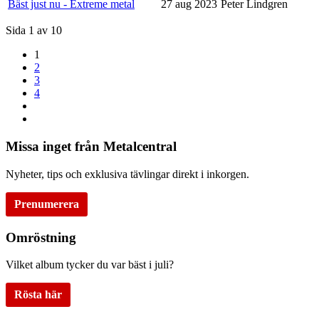
Bäst just nu - Extreme metal
27 aug 2023
Peter Lindgren
Sida 1 av 10
1
2
3
4
Missa inget från Metalcentral
Nyheter, tips och exklusiva tävlingar direkt i inkorgen.
Prenumerera
Omröstning
Vilket album tycker du var bäst i juli?
Rösta här