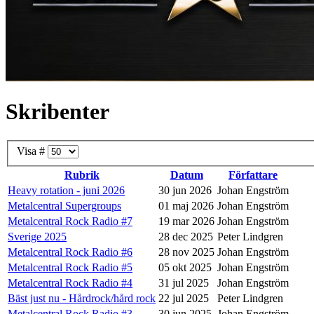
Skribenter
Visa #
Rubrik
Datum
Författare
Heavy rotation - juni 2026
30 jun 2026
Johan Engström
Metalcentral Supergroups
01 maj 2026
Johan Engström
Metalcentral Rock Radio #7
19 mar 2026
Johan Engström
Sverige 2025
28 dec 2025
Peter Lindgren
Metalcentral Rock Radio #6
28 nov 2025
Johan Engström
Metalcentral Rock Radio #5
05 okt 2025
Johan Engström
Metalcentral Rock Radio #4
31 jul 2025
Johan Engström
Bäst just nu - Hårdrock/hård rock
22 jul 2025
Peter Lindgren
Metalcentral Rock Radio #3
30 jun 2025
Johan Engström