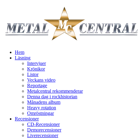
Hem
Läsning
Intervjuer
Krönikor
Listor
Veckans video
Reportage
Metalcentral rekommenderar
Denna dag i rockhistorian
Månadens album
Heavy rotation
Omröstningar
Recensioner
CD-Recensioner
Demorecensioner
Liverecensioner