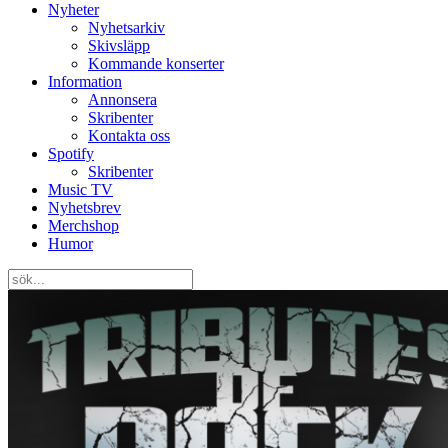
Nyheter
Nyhetsarkiv
Skivsläpp
Kommande konserter
Information
Annonsera
Skribenter
Kontakta oss
Spotify
Skribenter
Music TV
Nyhetsbrev
Merchshop
Humor