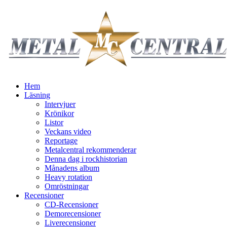
Hem
Läsning
Intervjuer
Krönikor
Listor
Veckans video
Reportage
Metalcentral rekommenderar
Denna dag i rockhistorian
Månadens album
Heavy rotation
Omröstningar
Recensioner
CD-Recensioner
Demorecensioner
Liverecensioner