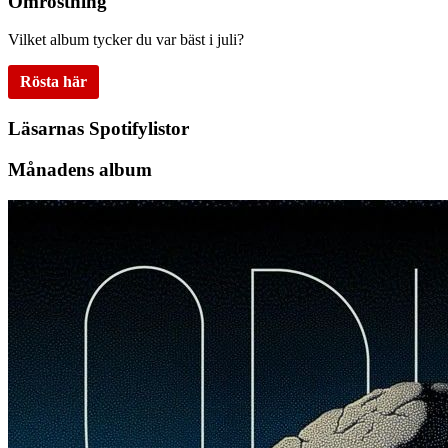
Omröstning
Vilket album tycker du var bäst i juli?
Rösta här
Läsarnas Spotifylistor
Månadens album