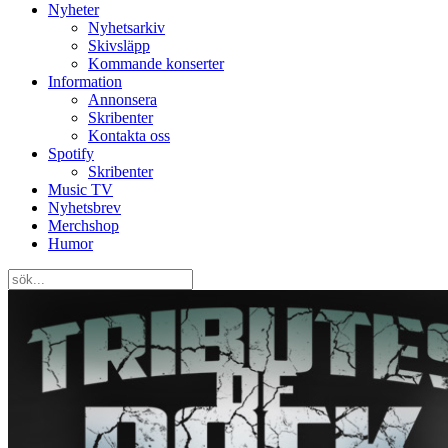
Nyheter
Nyhetsarkiv
Skivsläpp
Kommande konserter
Information
Annonsera
Skribenter
Kontakta oss
Spotify
Skribenter
Music TV
Nyhetsbrev
Merchshop
Humor