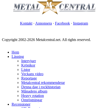
Kontakt
·
Annonsera
·
Facebook
·
Instagram
Copyright 2002-2026 Metalcentral.net. All rights reserved.
Hem
Läsning
Intervjuer
Krönikor
Listor
Veckans video
Reportage
Metalcentral rekommenderar
Denna dag i rockhistorian
Månadens album
Heavy rotation
Omröstningar
Recensioner