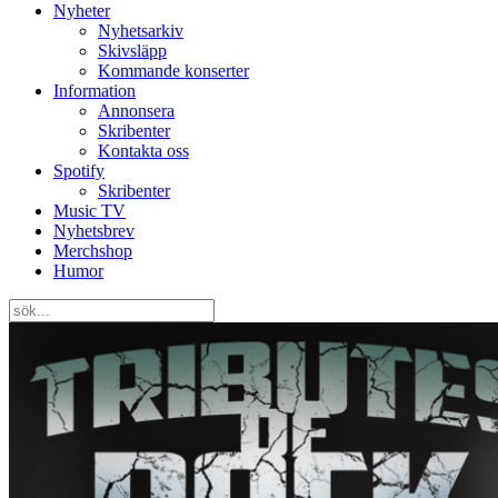
Nyheter
Nyhetsarkiv
Skivsläpp
Kommande konserter
Information
Annonsera
Skribenter
Kontakta oss
Spotify
Skribenter
Music TV
Nyhetsbrev
Merchshop
Humor