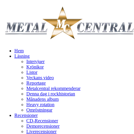
Hem
Läsning
Intervjuer
Krönikor
Listor
Veckans video
Reportage
Metalcentral rekommenderar
Denna dag i rockhistorian
Månadens album
Heavy rotation
Omröstningar
Recensioner
CD-Recensioner
Demorecensioner
Liverecensioner