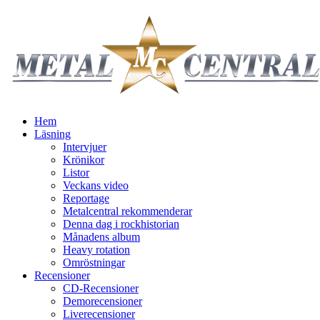
Hem
Läsning
Intervjuer
Krönikor
Listor
Veckans video
Reportage
Metalcentral rekommenderar
Denna dag i rockhistorian
Månadens album
Heavy rotation
Omröstningar
Recensioner
CD-Recensioner
Demorecensioner
Liverecensioner