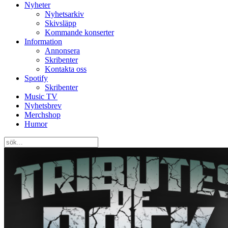
Nyheter
Nyhetsarkiv
Skivsläpp
Kommande konserter
Information
Annonsera
Skribenter
Kontakta oss
Spotify
Skribenter
Music TV
Nyhetsbrev
Merchshop
Humor