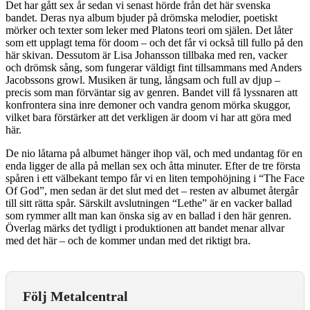
Det har gått sex år sedan vi senast hörde från det här svenska
bandet. Deras nya album bjuder på drömska melodier, poetiskt
mörker och texter som leker med Platons teori om själen. Det låter
som ett upplagt tema för doom – och det får vi också till fullo på den
här skivan. Dessutom är Lisa Johansson tillbaka med ren, vacker
och drömsk sång, som fungerar väldigt fint tillsammans med Anders
Jacobssons growl. Musiken är tung, långsam och full av djup –
precis som man förväntar sig av genren. Bandet vill få lyssnaren att
konfrontera sina inre demoner och vandra genom mörka skuggor,
vilket bara förstärker att det verkligen är doom vi har att göra med
här.
De nio låtarna på albumet hänger ihop väl, och med undantag för en
enda ligger de alla på mellan sex och åtta minuter. Efter de tre första
spåren i ett välbekant tempo får vi en liten tempohöjning i “The Face
Of God”, men sedan är det slut med det – resten av albumet återgår
till sitt rätta spår. Särskilt avslutningen “Lethe” är en vacker ballad
som rymmer allt man kan önska sig av en ballad i den här genren.
Överlag märks det tydligt i produktionen att bandet menar allvar
med det här – och de kommer undan med det riktigt bra.
Följ Metalcentral